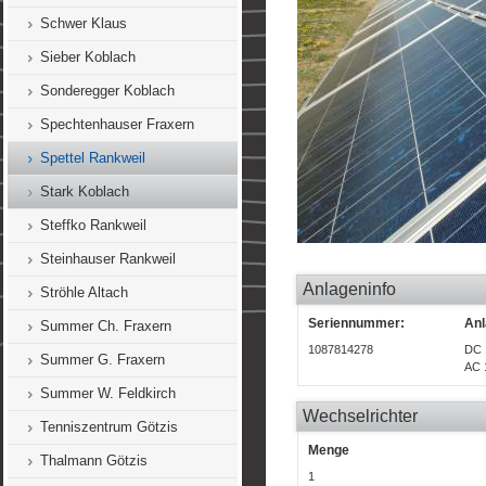
Schwer Klaus
Sieber Koblach
Sonderegger Koblach
Spechtenhauser Fraxern
Spettel Rankweil
Stark Koblach
Steffko Rankweil
Steinhauser Rankweil
Anlageninfo
Ströhle Altach
Seriennummer:
Anl
Summer Ch. Fraxern
1087814278
DC 
Summer G. Fraxern
AC 
Summer W. Feldkirch
Wechselrichter
Tenniszentrum Götzis
Menge
Thalmann Götzis
1