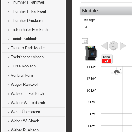
Thurnher I Rankweil
Module
Thurnher II Rankweil
Menge
Thurnher Druckerei
34
Tiefenthaler Feldkirch
Tonich Koblach
Trans o Park Mäder
Tschütscher Altach
Turza Koblach
Vonbrül Röns
Wäger Rankweil
Walser T. Feldkirch
Walser W. Feldkirch
Wastl Übersaxen
Weber W. Altach
Weber R. Altach