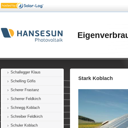
Romagna (27) Feldkirch
Rüfer Feldkirch
Rüscher Übersaxen
Sachs Mäder
Eigenverbra
Salzgeber Feldkirch
Salzgeber E. Götzis
Salzgeber M. Götzis
Salzgeber E. Frastanz
Schallegger Klaus
Stark Koblach
Schelling Göfis
Scherer Frastanz
Scherrer Feldkirch
Schnegg Koblach
Schreiber Feldkirch
Schuler Koblach