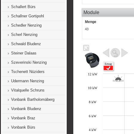
Schallert Bürs
Module
Schallner Gortipohl
Menge
Schedler Nenzing
43
Scherl Nenzing
Schwald Bludenz
Steiner Dalaas
Szeverinski Nenzing
Tschenett Nüziders
Udermann Nenzing
Vitalquelle Schruns
Vonbank Bartholomäberg
Vonbank Bludenz
Vonbank Braz
Vonbank Bürs