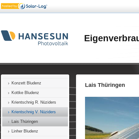
Gassner G. Bludenz
Grabher Bludenz
Gerhardt Sonntag
Habit Innerbraz
Eigenverbra
Henn Nüziders
Hotel Bergkristall Silbertal
Hotel Hirschen Silbertal
Keßler Nenzing
Konzett Bludenz
Lais Thüringen
Kottke Bludenz
Krientschnig R. Nüziders
Krientschnig V. Nüziders
Lais Thüringen
Linher Bludenz