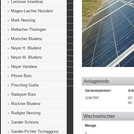
Lorünser Innerbraz
Mages-Larcher Nüziders
Mark Nenzing
Mellacher Thüringen
Morscher Bludenz
Neyer H. Bludenz
Neyer M. Bludenz
Neyer Vandans
Pfister Bürs
Anlageninfo
Prisching Gurtis
Seriennummer:
Anl
Radsport Bürs
11967397
DC 
AC 
Rückner Bludenz
Rudigier Nenzing
Wechselrichter
Sander Schruns
Menge
Sander-Pichler Tschagguns
1