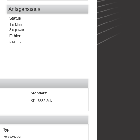
Anlagenstatus
Status
1 x Mpp
3 x power
Fehler
fehlerfrei
:
Standort:
AT - 6832 Sulz
Typ
7000R3-S2B