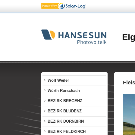
Sonnendorf Finkenstein
Sozialzentrum Vorderland
Sparkasse Dornbirn
Ei
Tenniszentrum Götzis
Thurnher Rankweil
Verlagsanstalt Dornbirn
Walser Hohenems
Wolf Weiler
Flei
Würth Rorschach
BEZIRK BREGENZ
BEZIRK BLUDENZ
BEZIRK DORNBIRN
BEZIRK FELDKIRCH