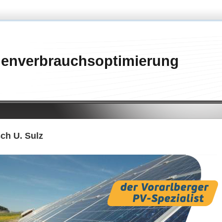
genverbrauchsoptimierung
sch U. Sulz