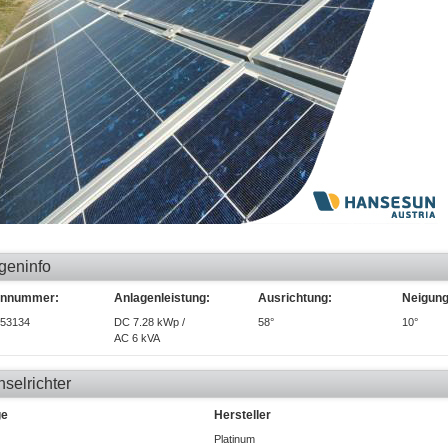
geninfo
ennummer:
Anlagenleistung:
Ausrichtung:
Neigung
53134
DC 7.28 kWp /
58°
10°
AC 6 kVA
selrichter
ge
Hersteller
Platinum