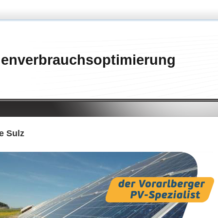
genverbrauchsoptimierung
e Sulz