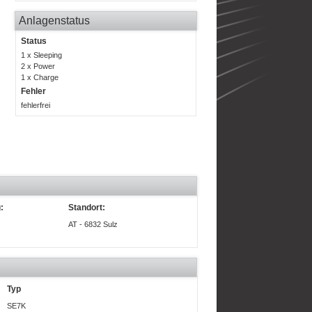
Anlagenstatus
Status
1 x Sleeping
2 x Power
1 x Charge
Fehler
fehlerfrei
:
Standort:
AT - 6832 Sulz
Typ
SE7K