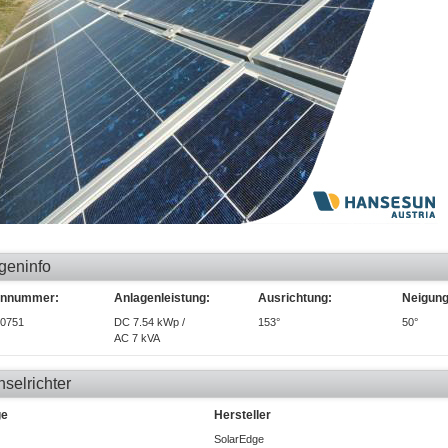
geninfo
ennummer:
Anlagenleistung:
Ausrichtung:
Neigung
0751
DC 7.54 kWp /
153°
50°
AC 7 kVA
selrichter
ge
Hersteller
SolarEdge