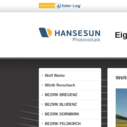
Sonnendorf Finkenstein
Sozialzentrum Vorderland
Sparkasse Dornbirn
Ei
Tenniszentrum Götzis
Thurnher Rankweil
Verlagsanstalt Dornbirn
Walser Hohenems
Wolf Weiler
Welt
Würth Rorschach
BEZIRK BREGENZ
BEZIRK BLUDENZ
BEZIRK DORNBIRN
BEZIRK FELDKIRCH