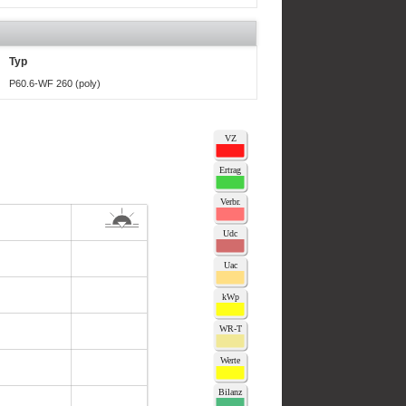
Typ
P60.6-WF 260 (poly)