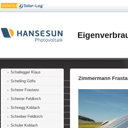
Romagna (27) Feldkirch
Rüfer Feldkirch
Rüscher Übersaxen
Sachs Mäder
Eigenverbra
Salzgeber Feldkirch
Salzgeber E. Götzis
Salzgeber M. Götzis
Salzgeber E. Frastanz
Schallegger Klaus
Zimmermann Frasta
Schelling Göfis
Scherer Frastanz
Scherrer Feldkirch
Schnegg Koblach
Schreiber Feldkirch
Schuler Koblach