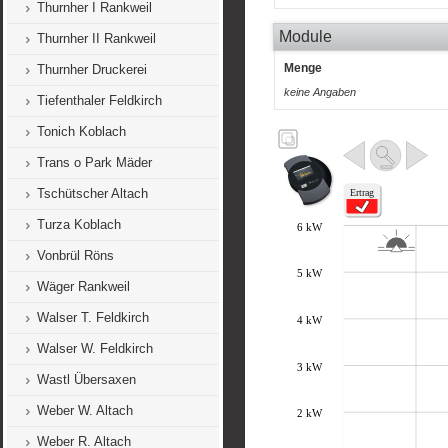
Thurnher I Rankweil
Module
Thurnher II Rankweil
Menge
Thurnher Druckerei
keine Angaben
Tiefenthaler Feldkirch
Tonich Koblach
Trans o Park Mäder
Tschütscher Altach
Turza Koblach
Vonbrül Röns
Wäger Rankweil
Walser T. Feldkirch
Walser W. Feldkirch
Wastl Übersaxen
Weber W. Altach
Weber R. Altach