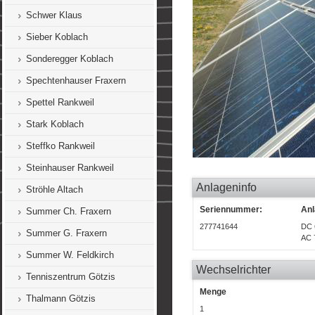
Schwer Klaus
Sieber Koblach
Sonderegger Koblach
Spechtenhauser Fraxern
Spettel Rankweil
Stark Koblach
Steffko Rankweil
Steinhauser Rankweil
Anlageninfo
Ströhle Altach
Seriennummer:
Anl
Summer Ch. Fraxern
277741644
DC 
Summer G. Fraxern
AC 
Summer W. Feldkirch
Wechselrichter
Tenniszentrum Götzis
Menge
Thalmann Götzis
1