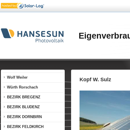
Sonnendorf Finkenstein
Sozialzentrum Vorderland
Sparkasse Dornbirn
Eigenverbra
Tenniszentrum Götzis
Thurnher Rankweil
Verlagsanstalt Dornbirn
Walser Hohenems
Wolf Weiler
Kopf W. Sulz
Würth Rorschach
BEZIRK BREGENZ
BEZIRK BLUDENZ
BEZIRK DORNBIRN
BEZIRK FELDKIRCH