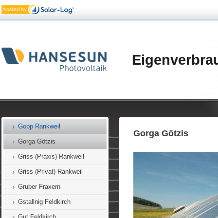
Fritsch Fraxern
Fugel Laterns
Gansberger Götzis
Gassner Feldkirch
Eigenverbra
Gassner Klaus
Geismayr Mäder
Gerster Ford Koblach
Gopp Feldkirch
Gopp Rankweil
Gorga Götzis
Gorga Götzis
Griss (Praxis) Rankweil
Griss (Privat) Rankweil
Gruber Fraxern
Gstallnig Feldkirch
Gut Feldkirch