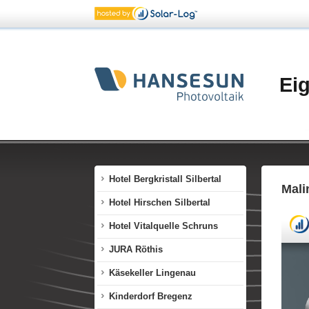
Fliesenpool Nenzing
Fintes Hittisau
Freihof Lustenau
Ei
Gemeinde Zwischenwasser
Gerster Autohaus Dornbirn
Gerster Autohaus Koblach
Grillshop Dornbirn
Hotel Bergkristall Silbertal
Mali
Hotel Hirschen Silbertal
Hotel Vitalquelle Schruns
JURA Röthis
Käsekeller Lingenau
Kinderdorf Bregenz