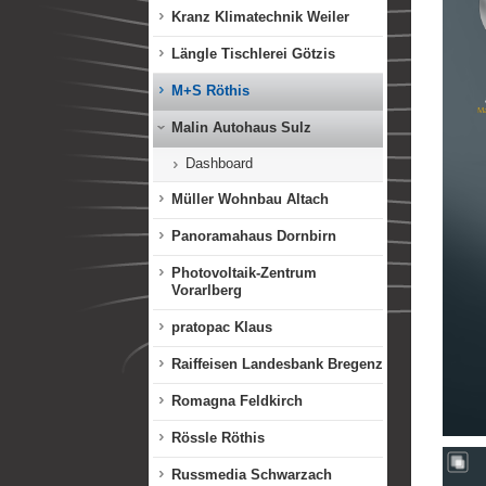
Kranz Klimatechnik Weiler
Längle Tischlerei Götzis
M+S Röthis
Malin Autohaus Sulz
Dashboard
Müller Wohnbau Altach
Panoramahaus Dornbirn
Photovoltaik-Zentrum
Vorarlberg
pratopac Klaus
Raiffeisen Landesbank Bregenz
Romagna Feldkirch
Rössle Röthis
Russmedia Schwarzach