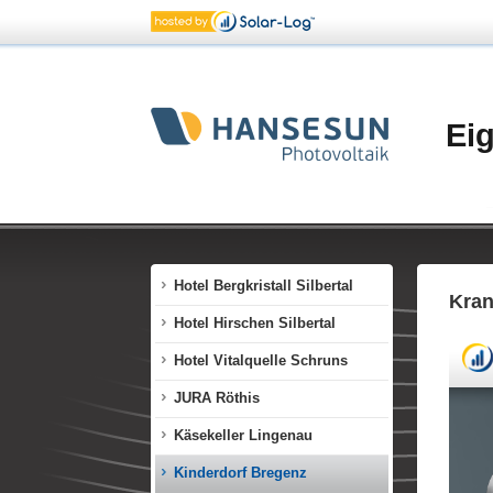
Fliesenpool Nenzing
Fintes Hittisau
Freihof Lustenau
Ei
Gemeinde Zwischenwasser
Gerster Autohaus Dornbirn
Gerster Autohaus Koblach
Grillshop Dornbirn
Hotel Bergkristall Silbertal
Kran
Hotel Hirschen Silbertal
Hotel Vitalquelle Schruns
JURA Röthis
Käsekeller Lingenau
Kinderdorf Bregenz