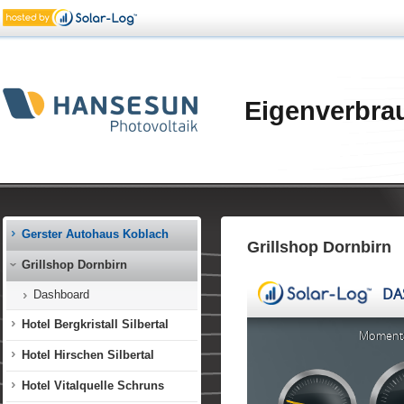
Farben Morscher Weiler
Fliesenpool Götzis
Fliesenpool Nenzing
Eigenverbra
Fintes Hittisau
Freihof Lustenau
Gemeinde Zwischenwasser
Gerster Autohaus Dornbirn
Gerster Autohaus Koblach
Grillshop Dornbirn
Grillshop Dornbirn
Dashboard
Hotel Bergkristall Silbertal
Hotel Hirschen Silbertal
Hotel Vitalquelle Schruns