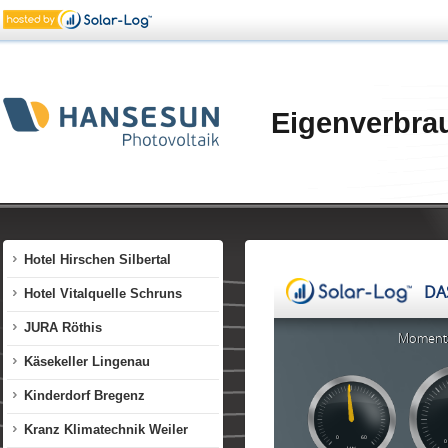
Fintes Hittisau
Freihof Lustenau
Gemeinde Zwischenwasser
Eigenverbra
Gerster Autohaus Dornbirn
Gerster Autohaus Koblach
Grillshop Dornbirn
Hotel Bergkristall Silbertal
Hotel Hirschen Silbertal
Hotel Vitalquelle Schruns
JURA Röthis
Käsekeller Lingenau
Kinderdorf Bregenz
Kranz Klimatechnik Weiler