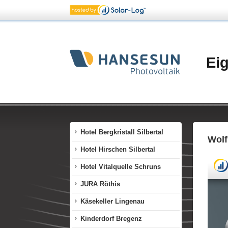
Fliesenpool Nenzing
Fintes Hittisau
Freihof Lustenau
Ei
Gemeinde Zwischenwasser
Gerster Autohaus Dornbirn
Gerster Autohaus Koblach
Grillshop Dornbirn
Hotel Bergkristall Silbertal
Wolf
Hotel Hirschen Silbertal
Hotel Vitalquelle Schruns
JURA Röthis
Käsekeller Lingenau
Kinderdorf Bregenz