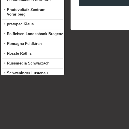
Photovoltaik-Zentrum
Vorarlberg
pratopac Klaus
Raiffeisen Landesbank Bregenz
Romagna Feldkirch
Rössle Röthis
Russmedia Schwarzach
Schweninger Lustenau
Sonnendorf Finkenstein
Sozialzentrum Vorderland
Sparkasse Dornbirn
Tenniszentrum Götzis
Thurnher Rankweil