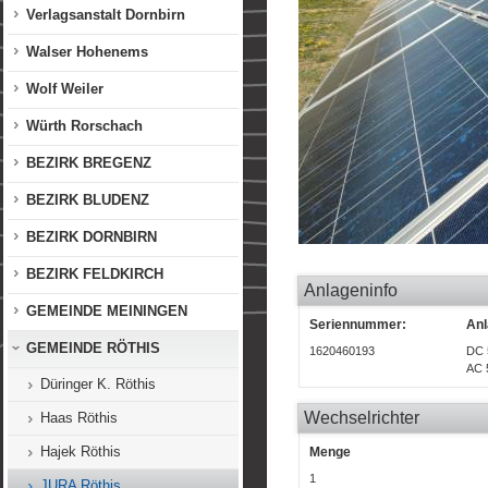
Verlagsanstalt Dornbirn
Walser Hohenems
Wolf Weiler
Würth Rorschach
BEZIRK BREGENZ
BEZIRK BLUDENZ
BEZIRK DORNBIRN
BEZIRK FELDKIRCH
Anlageninfo
GEMEINDE MEININGEN
Seriennummer:
Anl
GEMEINDE RÖTHIS
1620460193
DC 
AC 
Düringer K. Röthis
Wechselrichter
Haas Röthis
Hajek Röthis
Menge
1
JURA Röthis