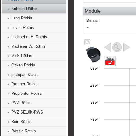
Kuhnert Röthis
Module
Lang Röthis
Menge
Lovisi Röthis
21
Ludescher H. Röthis
Madlener W. Röthis
M+S Röthis
Özkan Röthis
pratopac Klaus
Prettner Röthis
Proprenter Röthis
PVZ Röthis
PVZ SE10K-RWS
Rein Röthis
Rössle Röthis