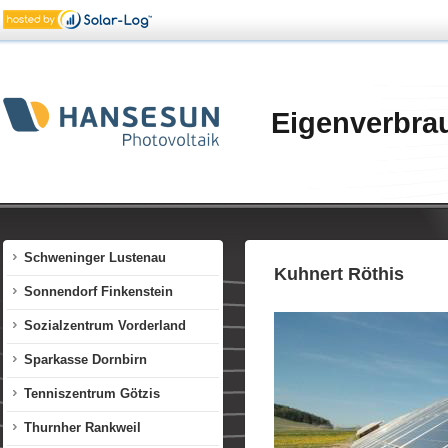
Panoramahaus Dornbirn
Photovoltaik-Zentrum
Vorarlberg
pratopac Klaus
Eigenverbra
Raiffeisen Landesbank Bregenz
Romagna Feldkirch
Rössle Röthis
Russmedia Schwarzach
Schweninger Lustenau
Kuhnert Röthis
Sonnendorf Finkenstein
Sozialzentrum Vorderland
Sparkasse Dornbirn
Tenniszentrum Götzis
Thurnher Rankweil