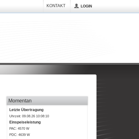
KONTAKT
LOGIN
Momentan
Letzte Übertragung
Uhrzeit: 09.08.26 10:08:10
Einspeiseleistung
P
AC
: 4570 W
P
DC
: 4639 W