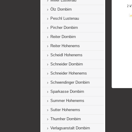
Miller Lustenau
Ölz Dornbirn
Peschl Lustenau
Pircher Dornbirn
Reiter Dornbirn
Reiter Hohenems
Scheidl Hohenems
Schneider Dornbirn
Schneider Hohenems
Schwendinger Dornbirn
Sparkasse Dornbirn
Summer Hohenems
Sutter Hohenems
Thurnher Dornbirn
Verlagsanstalt Dornbirn