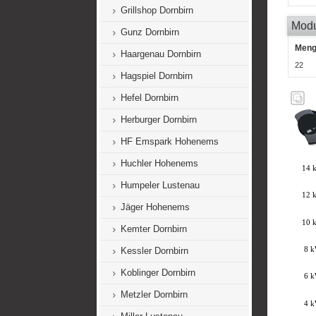
Grillshop Dornbirn
Mod
Gunz Dornbirn
Men
Haargenau Dornbirn
22
Hagspiel Dornbirn
Hefel Dornbirn
Herburger Dornbirn
HF Emspark Hohenems
Huchler Hohenems
Humpeler Lustenau
Jäger Hohenems
Kemter Dornbirn
Kessler Dornbirn
Koblinger Dornbirn
Metzler Dornbirn