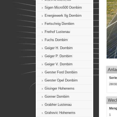
Sigen Micro500 Dornbirn
Energiewerk Ilg Dornbirn
Fertschnig Dornbirn
Freihof Lustenau
Fuchs Dornbirn
Geiger H. Dornbirn
Geiger P. Dornbirn
Geiger V. Dornbirn
Anla
Gerster Ford Dornbirn
Seri
Gerster Opel Dornbirn
28030
Gisinger Hohenems
Gonner Dornbirn
Wech
Grabher Lustenau
Men
Grahovic Hohenems
1