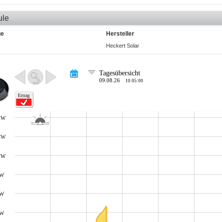
ule
ge
Hersteller
Heckert Solar