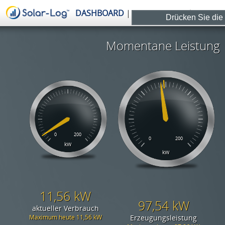
Drücken Sie die 
Ei
Übersicht
Beck Autohaus Götzis
Biomasse Wärmeversorg.
Rankweil
Boxenstop Dornbirn
Bürgergenossenschaft
Zwischenwasser