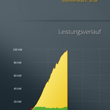
B&T Immobilien Weiler
KLAMÜ Weiler I
KLAMÜ Weiler II
Dallmayr Frastanz
EQUANS Lauterach
Farben Morscher Weiler
Fliesenpool Götzis
Fliesenpool Nenzing
Fintes Hittisau
Freihof Lustenau
Gemeinde Zwischenwasser
Gerster Autohaus Dornbirn
Gerster Autohaus Koblach