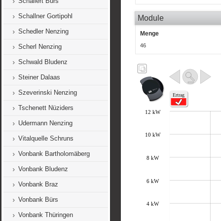
Schallert Bürs
Schallner Gortipohl
Module
Schedler Nenzing
Menge
46
Scherl Nenzing
Schwald Bludenz
Steiner Dalaas
Szeverinski Nenzing
Tschenett Nüziders
Udermann Nenzing
Vitalquelle Schruns
Vonbank Bartholomäberg
Vonbank Bludenz
Vonbank Braz
Vonbank Bürs
Vonbank Thüringen