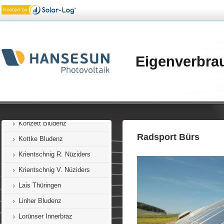
Grabher Bludenz
Gerhardt Sonntag
Habit Innerbraz
Eigenverbra
Henn Nüziders
Hotel Bergkristall Silbertal
Hotel Hirschen Silbertal
Keßler Nenzing
Konzett Bludenz
Radsport Bürs
Kottke Bludenz
Krientschnig R. Nüziders
Krientschnig V. Nüziders
Lais Thüringen
Linher Bludenz
Lorünser Innerbraz