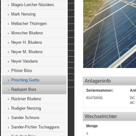
Mages-Larcher Nüziders
Mark Nenzing
Mellacher Thüringen
Morscher Bludenz
Neyer H. Bludenz
Neyer M. Bludenz
Neyer Vandans
Pfister Bürs
Prisching Gurtis
Anlageninfo
Radsport Bürs
Seriennummer:
Anl
814732042
DC 
Rückner Bludenz
AC 
Rudigier Nenzing
Wechselrichter
Sander Schruns
Menge
Sander-Pichler Tschagguns
1