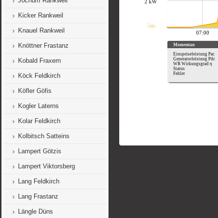
Jochum Rankweil
Kicker Rankweil
Knauel Rankweil
Knöttner Frastanz
Kobald Fraxern
Köck Feldkirch
Köfler Göfis
Kogler Laterns
Kolar Feldkirch
Kolbitsch Satteins
Lampert Götzis
Lampert Viktorsberg
Lang Feldkirch
Lang Frastanz
Längle Düns