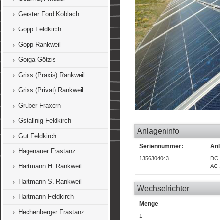
Gerster Ford Koblach
Gopp Feldkirch
Gopp Rankweil
Gorga Götzis
Griss (Praxis) Rankweil
Griss (Privat) Rankweil
Gruber Fraxern
Gstallnig Feldkirch
Anlageninfo
Gut Feldkirch
Seriennummer:
Anl
Hagenauer Frastanz
1356304043
DC 
Hartmann H. Rankweil
AC 
Hartmann S. Rankweil
Wechselrichter
Hartmann Feldkirch
Menge
Hechenberger Frastanz
1