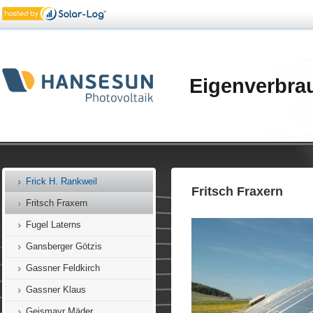
Facchin Feldkirch
Fehr Koblach
Fink Feldkirch
Fischer Satteins
Eigenverbra
Fitz Koblach
Fleisch Götzis
Forre Mäder
Frick A. Klaus
Frick H. Rankweil
Fritsch Fraxern
Fritsch Fraxern
Fugel Laterns
Gansberger Götzis
Gassner Feldkirch
Gassner Klaus
Geismayr Mäder