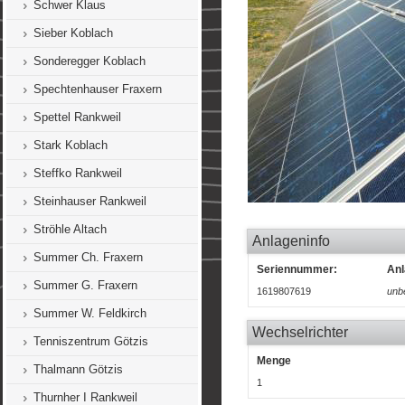
Schwer Klaus
Sieber Koblach
Sonderegger Koblach
Spechtenhauser Fraxern
Spettel Rankweil
Stark Koblach
Steffko Rankweil
Steinhauser Rankweil
Ströhle Altach
Anlageninfo
Summer Ch. Fraxern
Seriennummer:
Anl
Summer G. Fraxern
1619807619
unb
Summer W. Feldkirch
Wechselrichter
Tenniszentrum Götzis
Menge
Thalmann Götzis
1
Thurnher I Rankweil