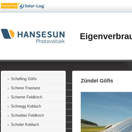
Rüfer Feldkirch
Rüscher Übersaxen
Sachs Mäder
Salzgeber Feldkirch
Eigenverbra
Salzgeber E. Götzis
Salzgeber M. Götzis
Salzgeber E. Frastanz
Schallegger Klaus
Schelling Göfis
Zündel Göfis
Scherer Frastanz
Scherrer Feldkirch
Schnegg Koblach
Schreiber Feldkirch
Schuler Koblach