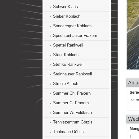
Schwer Klaus
Sieber Koblach
Sonderegger Koblach
Spechtenhauser Fraxern
Spettel Rankweil
Stark Koblach
Steffko Rankweil
Steinhauser Rankweil
Anla
Ströhle Altach
Seri
Summer Ch. Fraxern
92578
Summer G. Fraxern
Summer W. Feldkirch
Wech
Tenniszentrum Götzis
Men
Thalmann Götzis
1