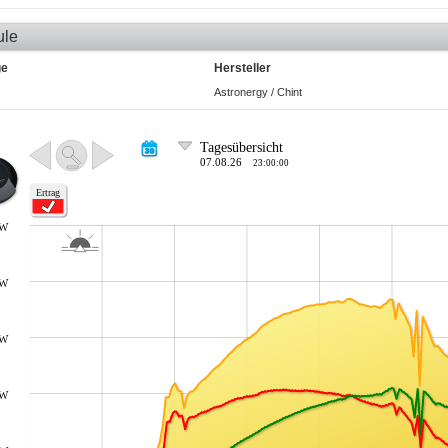
ule
ge
Hersteller
Astronergy / Chint