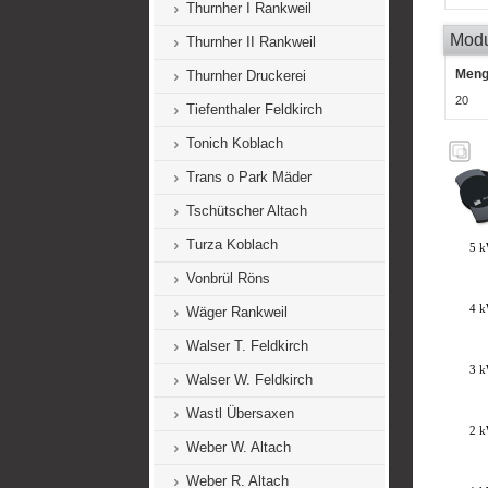
Thurnher I Rankweil
Mod
Thurnher II Rankweil
Men
Thurnher Druckerei
20
Tiefenthaler Feldkirch
Tonich Koblach
Trans o Park Mäder
Tschütscher Altach
Turza Koblach
Vonbrül Röns
Wäger Rankweil
Walser T. Feldkirch
Walser W. Feldkirch
Wastl Übersaxen
Weber W. Altach
Weber R. Altach