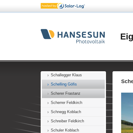
Romagna (27) Feldkirch
Rüfer Feldkirch
Rüscher Übersaxen
Sachs Mäder
Ei
Salzgeber Feldkirch
Salzgeber E. Götzis
Salzgeber M. Götzis
Salzgeber E. Frastanz
Schallegger Klaus
Sche
Schelling Göfis
Scherer Frastanz
Scherrer Feldkirch
Schnegg Koblach
Schreiber Feldkirch
Schuler Koblach