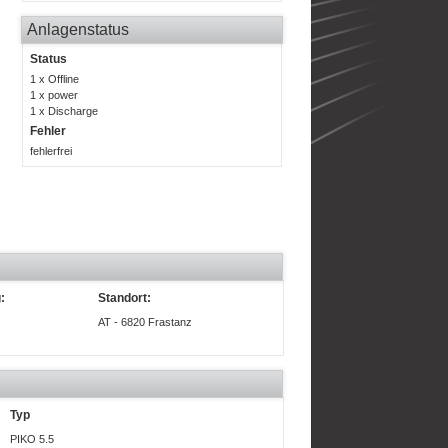
Anlagenstatus
Status
1 x Offline
1 x power
1 x Discharge
Fehler
fehlerfrei
:
Standort:
AT - 6820 Frastanz
Typ
PIKO 5.5