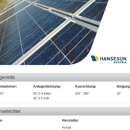
geninfo
ennummer:
Anlagenleistung:
Ausrichtung:
Neigung
07
DC 5.4 kWp /
100°, 280°
15°
AC 5.5 kVA
selrichter
ge
Hersteller
Kostal