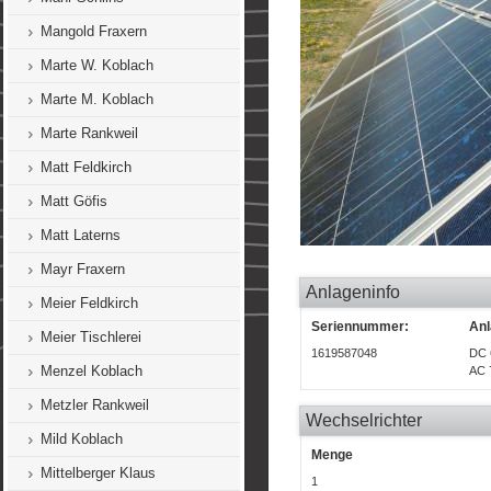
Mangold Fraxern
Marte W. Koblach
Marte M. Koblach
Marte Rankweil
Matt Feldkirch
Matt Göfis
Matt Laterns
Mayr Fraxern
Anlageninfo
Meier Feldkirch
Seriennummer:
Anl
Meier Tischlerei
1619587048
DC 
Menzel Koblach
AC 
Metzler Rankweil
Wechselrichter
Mild Koblach
Menge
Mittelberger Klaus
1