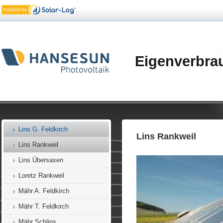
Lang Feldkirch
Lang Frastanz
Längle Düns
Längle Tischlerei Götzis
Eigenverbra
Längle Viktorsberg
Lenger Göfis
Liesinger Fraxern
Lins Feldkirch
Lins G. Feldkirch
Lins Rankweil
Lins Rankweil
Lins Übersaxen
Loretz Rankweil
Mähr A. Feldkirch
Mähr T. Feldkirch
Mähr Schlins