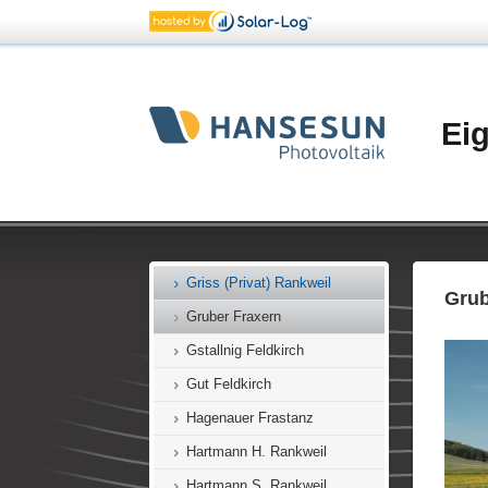
Gassner Feldkirch
Gassner Klaus
Geismayr Mäder
Gerster Ford Koblach
Ei
Gopp Feldkirch
Gopp Rankweil
Gorga Götzis
Griss (Praxis) Rankweil
Griss (Privat) Rankweil
Grub
Gruber Fraxern
Gstallnig Feldkirch
Gut Feldkirch
Hagenauer Frastanz
Hartmann H. Rankweil
Hartmann S. Rankweil