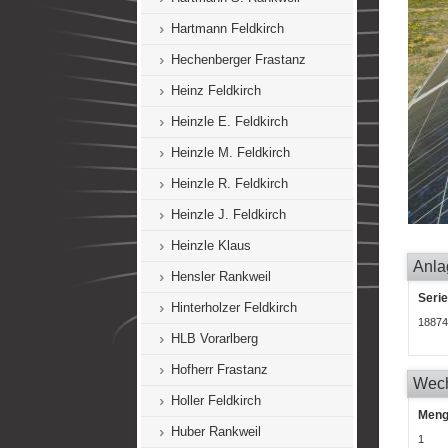
Hartmann Feldkirch
Hechenberger Frastanz
Heinz Feldkirch
Heinzle E. Feldkirch
Heinzle M. Feldkirch
Heinzle R. Feldkirch
Heinzle J. Feldkirch
Heinzle Klaus
Anla
Hensler Rankweil
Seri
Hinterholzer Feldkirch
18874
HLB Vorarlberg
Hofherr Frastanz
Wech
Holler Feldkirch
Men
Huber Rankweil
1