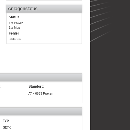
Anlagenstatus
Status
1 x Power
1 x Mpp
Fehler
fehlerfrei
:
Standort:
AT - 6833 Fraxern
Typ
SE7K