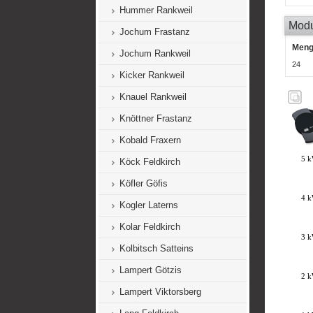
Hummer Rankweil
Mod
Jochum Frastanz
Men
Jochum Rankweil
24
Kicker Rankweil
Knauel Rankweil
Knöttner Frastanz
Kobald Fraxern
Köck Feldkirch
Köfler Göfis
Kogler Laterns
Kolar Feldkirch
Kolbitsch Satteins
Lampert Götzis
Lampert Viktorsberg