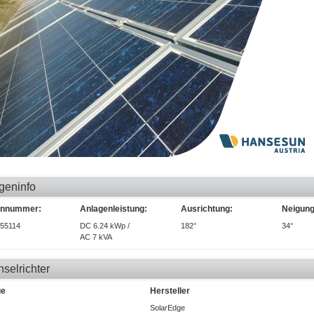
geninfo
ennummer:
Anlagenleistung:
Ausrichtung:
Neigung
55114
DC 6.24 kWp /
182°
34°
AC 7 kVA
selrichter
ge
Hersteller
SolarEdge