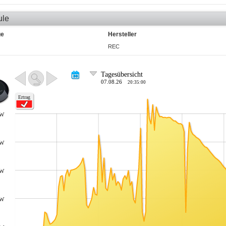
ule
ge
Hersteller
REC