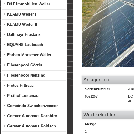
B&T Immobilien Weiler
KLAMÜ Weiler I
KLAMÜ Weiler II
Dallmayr Frastanz
EQUANS Lauterach
Farben Morscher Weiler
Fliesenpool Götzis
Fliesenpool Nenzing
Anlageninfo
Fintes Hittisau
Seriennummer:
Anl
Freihof Lustenau
9591257
DC 
AC 
Gemeinde Zwischenwasser
Wechselrichter
Gerster Autohaus Dornbirn
Menge
Gerster Autohaus Koblach
1