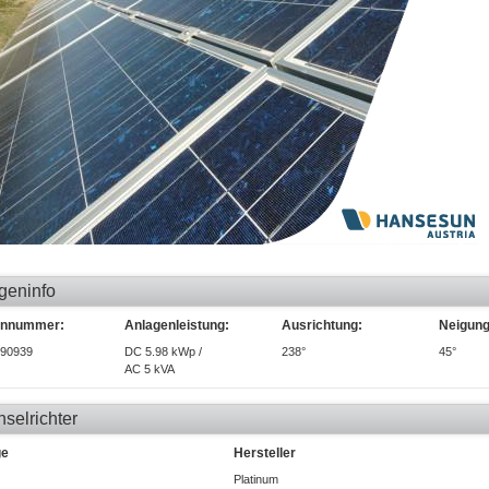
geninfo
ennummer:
Anlagenleistung:
Ausrichtung:
Neigung
90939
DC 5.98 kWp /
238°
45°
AC 5 kVA
selrichter
ge
Hersteller
Platinum