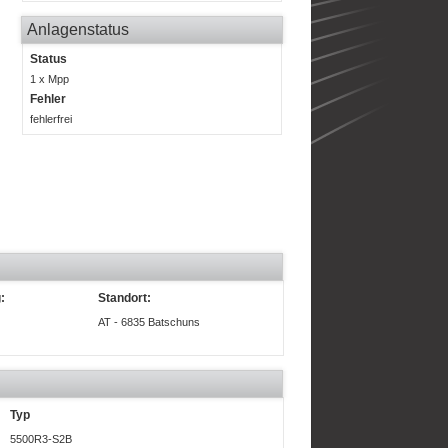
Anlagenstatus
Status
1 x Mpp
Fehler
fehlerfrei
:
Standort:
AT - 6835 Batschuns
Typ
5500R3-S2B