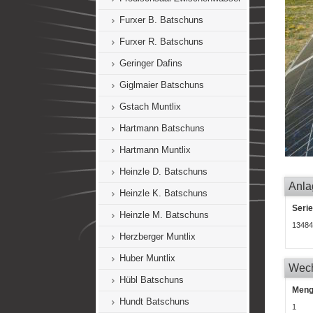
Furxer B. Batschuns
Furxer R. Batschuns
Geringer Dafins
Giglmaier Batschuns
Gstach Muntlix
Hartmann Batschuns
Hartmann Muntlix
Heinzle D. Batschuns
Anla
Heinzle K. Batschuns
Seri
Heinzle M. Batschuns
13484
Herzberger Muntlix
Huber Muntlix
Wech
Hübl Batschuns
Men
Hundt Batschuns
1