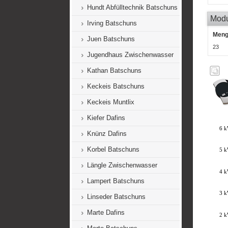
Hundt Abfülltechnik Batschuns
Mod
Irving Batschuns
Men
Juen Batschuns
23
Jugendhaus Zwischenwasser
Kathan Batschuns
Keckeis Batschuns
Keckeis Muntlix
Kiefer Dafins
Knünz Dafins
Korbel Batschuns
Längle Zwischenwasser
Lampert Batschuns
Linseder Batschuns
Marte Dafins