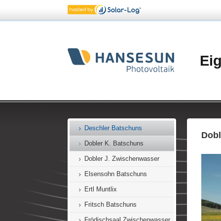
Bischof Batschuns
Böckle Batschuns
Bogdan Muntlix
Ei
Breuss Batschuns
Breuß Muntlix
Bürgergenossenschaft
Zwischenwasser
Christof Batschuns
Deschler Batschuns
Dobl
Dobler K. Batschuns
Dobler J. Zwischenwasser
Elsensohn Batschuns
Ertl Muntlix
Fritsch Batschuns
Frödischsaal Zwischenwasser