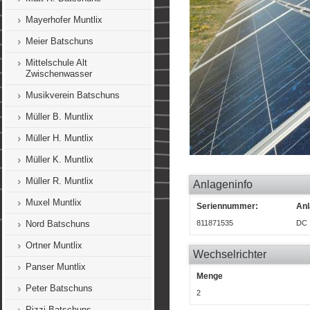
Mayerhofer Muntlix
Meier Batschuns
Mittelschule Alt
Zwischenwasser
Musikverein Batschuns
Müller B. Muntlix
Müller H. Muntlix
Müller K. Muntlix
Müller R. Muntlix
Anlageninfo
Muxel Muntlix
Seriennummer:
Anl
Nord Batschuns
811871535
DC 
Ortner Muntlix
Wechselrichter
Panser Muntlix
Menge
Peter Batschuns
2
Pizzi Batschuns