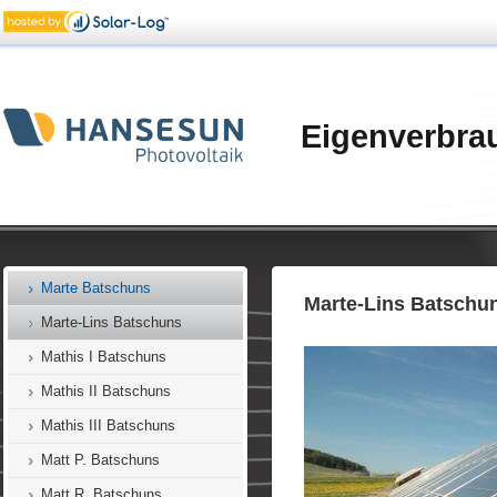
Keckeis Muntlix
Kiefer Dafins
Knünz Dafins
Korbel Batschuns
Eigenverbra
Längle Zwischenwasser
Lampert Batschuns
Linseder Batschuns
Marte Dafins
Marte Batschuns
Marte-Lins Batschu
Marte-Lins Batschuns
Mathis I Batschuns
Mathis II Batschuns
Mathis III Batschuns
Matt P. Batschuns
Matt R. Batschuns