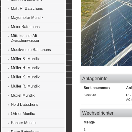
Matt R. Batschuns
Mayerhofer Muntlix
Meier Batschuns
Mittelschule Alt
Zwischenwasser
Musikverein Batschuns
Müller B. Muntlix
Müller H. Muntlix
Müller K. Muntlix
Anlageninfo
Müller R. Muntlix
Seriennummer:
Anl
Muxel Muntlix
6494618
DC 
AC 
Nord Batschuns
Wechselrichter
Ortner Muntlix
Menge
Panser Muntlix
1
Peter Batschuns