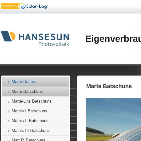
Keckeis Batschuns
Keckeis Muntlix
Kiefer Dafins
Knünz Dafins
Eigenverbra
Korbel Batschuns
Längle Zwischenwasser
Lampert Batschuns
Linseder Batschuns
Marte Dafins
Marte Batschuns
Marte Batschuns
Marte-Lins Batschuns
Mathis I Batschuns
Mathis II Batschuns
Mathis III Batschuns
Matt P. Batschuns