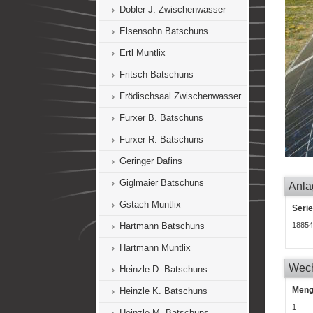
Dobler J. Zwischenwasser
Elsensohn Batschuns
Ertl Muntlix
Fritsch Batschuns
Frödischsaal Zwischenwasser
Furxer B. Batschuns
Furxer R. Batschuns
Geringer Dafins
Giglmaier Batschuns
Anla
Gstach Muntlix
Seri
Hartmann Batschuns
18854
Hartmann Muntlix
Wech
Heinzle D. Batschuns
Men
Heinzle K. Batschuns
1
Heinzle M. Batschuns