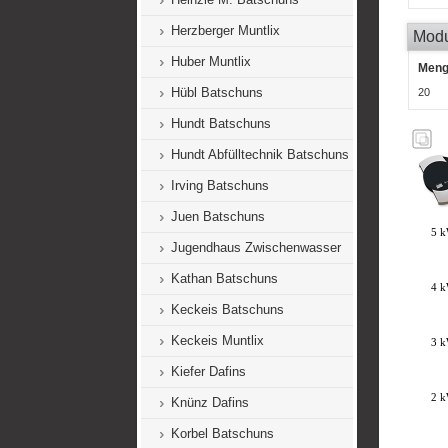
Herzberger Muntlix
Mod
Huber Muntlix
Men
Hübl Batschuns
20
Hundt Batschuns
Hundt Abfülltechnik Batschuns
Irving Batschuns
Juen Batschuns
Jugendhaus Zwischenwasser
Kathan Batschuns
Keckeis Batschuns
Keckeis Muntlix
Kiefer Dafins
Knünz Dafins
Korbel Batschuns