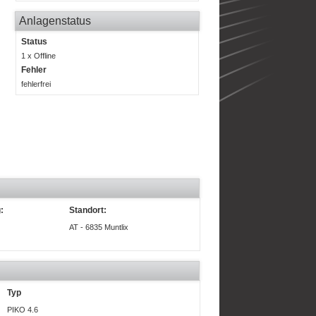
Anlagenstatus
Status
1 x Offline
Fehler
fehlerfrei
:
Standort:
AT - 6835 Muntlix
Typ
PIKO 4.6