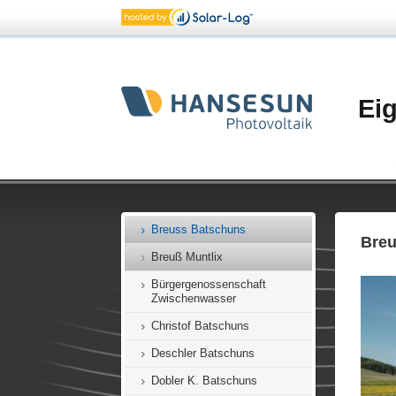
Bachmann Batschuns
Bechtold Muntlix
Beck Batschuns
Beer Batschuns
Ei
Bildungshaus Batschuns
Bischof Batschuns
Böckle Batschuns
Bogdan Muntlix
Breuss Batschuns
Breu
Breuß Muntlix
Bürgergenossenschaft
Zwischenwasser
Christof Batschuns
Deschler Batschuns
Dobler K. Batschuns