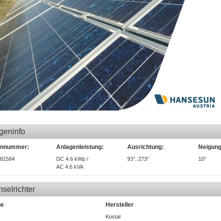
geninfo
ennummer:
Anlagenleistung:
Ausrichtung:
Neigung
81584
DC 4.6 kWp /
93°, 273°
10°
AC 4.6 kVA
selrichter
ge
Hersteller
Kostal