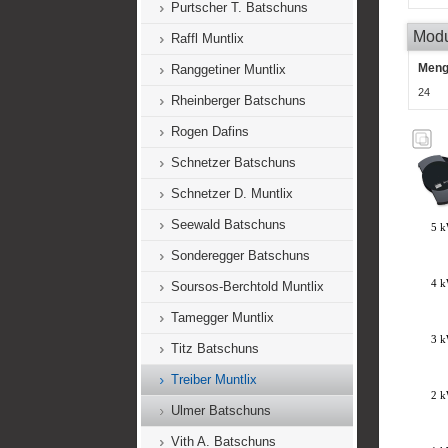
Purtscher T. Batschuns
Mod
Raffl Muntlix
Men
Ranggetiner Muntlix
24
Rheinberger Batschuns
Rogen Dafins
Schnetzer Batschuns
Schnetzer D. Muntlix
Seewald Batschuns
Sonderegger Batschuns
Soursos-Berchtold Muntlix
Tamegger Muntlix
Titz Batschuns
Treiber Muntlix
Ulmer Batschuns
Vith A. Batschuns