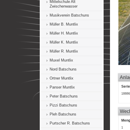
Mittelschule Alt
Zwischenwasser
Musikverein Batschuns
Müller B. Muntlix
Müller H. Muntlix
Müller K. Muntlix
Müller R. Muntlix
Muxel Muntlix
Nord Batschuns
Anla
Ortner Muntlix
Seri
Panser Muntlix
18886
Peter Batschuns
Pizzi Batschuns
Wech
Pleh Batschuns
Men
Purtscher R. Batschuns
1