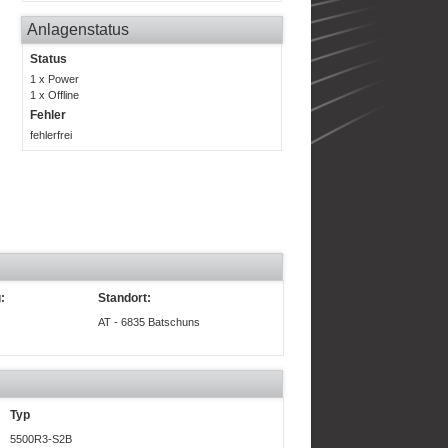
Anlagenstatus
Status
1 x Power
1 x Offline
Fehler
fehlerfrei
:
Standort:
AT - 6835 Batschuns
Typ
5500R3-S2B