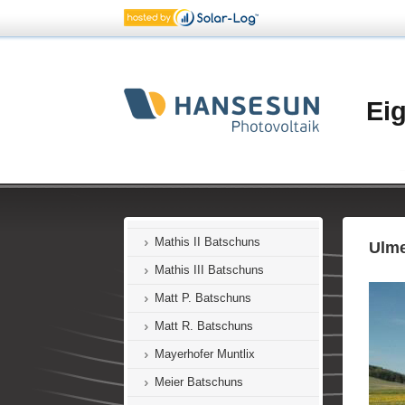
Korbel Batschuns
Längle Zwischenwasser
Lampert Batschuns
Linseder Batschuns
Ei
Marte Dafins
Marte Batschuns
Marte-Lins Batschuns
Mathis I Batschuns
Mathis II Batschuns
Ulme
Mathis III Batschuns
Matt P. Batschuns
Matt R. Batschuns
Mayerhofer Muntlix
Meier Batschuns