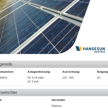
geninfo
ennummer:
Anlagenleistung:
Ausrichtung:
Neigung
69613
DC 6.24 kWp /
122°, 302°
25°
AC 5 kVA
selrichter
ge
Hersteller
Platinum