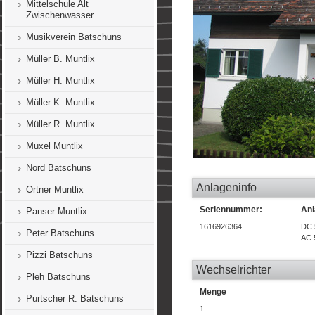
Mittelschule Alt
Zwischenwasser
Musikverein Batschuns
Müller B. Muntlix
Müller H. Muntlix
Müller K. Muntlix
Müller R. Muntlix
Muxel Muntlix
Nord Batschuns
Anlageninfo
Ortner Muntlix
Seriennummer:
Anl
Panser Muntlix
1616926364
DC 
Peter Batschuns
AC 
Pizzi Batschuns
Wechselrichter
Pleh Batschuns
Menge
Purtscher R. Batschuns
1