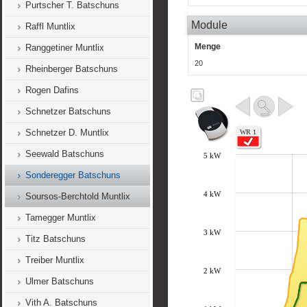
Purtscher T. Batschuns
Module
Raffl Muntlix
Menge
Ranggetiner Muntlix
20
Rheinberger Batschuns
Rogen Dafins
Schnetzer Batschuns
Schnetzer D. Muntlix
Seewald Batschuns
Sonderegger Batschuns
Soursos-Berchtold Muntlix
Tamegger Muntlix
Titz Batschuns
Treiber Muntlix
Ulmer Batschuns
Vith A. Batschuns