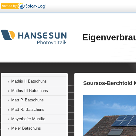
Korbel Batschuns
Längle Zwischenwasser
Lampert Batschuns
Linseder Batschuns
Eigenverbra
Marte Dafins
Marte Batschuns
Marte-Lins Batschuns
Mathis I Batschuns
Mathis II Batschuns
Soursos-Berchtold 
Mathis III Batschuns
Matt P. Batschuns
Matt R. Batschuns
Mayerhofer Muntlix
Meier Batschuns