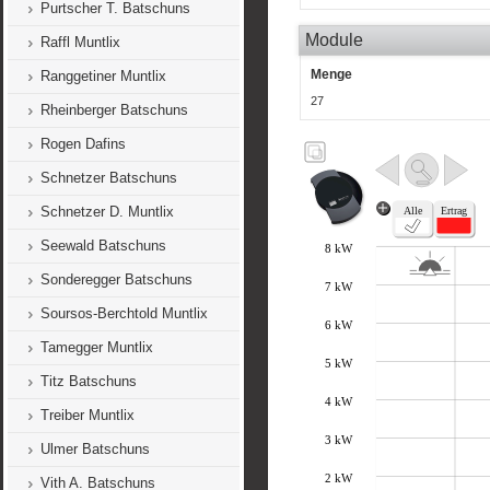
Purtscher T. Batschuns
Module
Raffl Muntlix
Menge
Ranggetiner Muntlix
27
Rheinberger Batschuns
Rogen Dafins
Schnetzer Batschuns
Schnetzer D. Muntlix
Seewald Batschuns
Sonderegger Batschuns
Soursos-Berchtold Muntlix
Tamegger Muntlix
Titz Batschuns
Treiber Muntlix
Ulmer Batschuns
Vith A. Batschuns