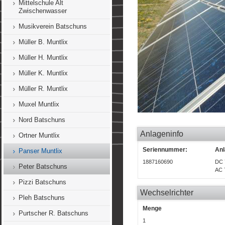
Mittelschule Alt
Zwischenwasser
Musikverein Batschuns
Müller B. Muntlix
Müller H. Muntlix
Müller K. Muntlix
Müller R. Muntlix
Muxel Muntlix
Nord Batschuns
Anlageninfo
Ortner Muntlix
Seriennummer:
Anl
Panser Muntlix
1887160690
DC 
Peter Batschuns
AC 
Pizzi Batschuns
Wechselrichter
Pleh Batschuns
Menge
Purtscher R. Batschuns
1