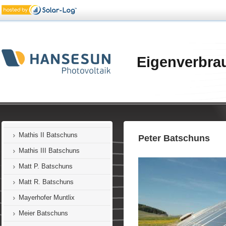
Korbel Batschuns
Längle Zwischenwasser
Lampert Batschuns
Linseder Batschuns
Eigenverbra
Marte Dafins
Marte Batschuns
Marte-Lins Batschuns
Mathis I Batschuns
Mathis II Batschuns
Peter Batschuns
Mathis III Batschuns
Matt P. Batschuns
Matt R. Batschuns
Mayerhofer Muntlix
Meier Batschuns