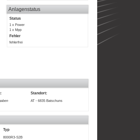
Anlagenstatus
Status
1 x Power
1 x Mpp
Fehler
fehlerfrei
:
Standort:
gaben
AT - 6835 Batschuns
Typ
8000R3-S2B