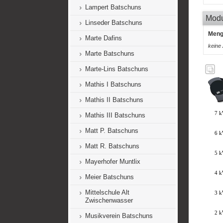
Lampert Batschuns
Mod
Linseder Batschuns
Men
Marte Dafins
keine
Marte Batschuns
Marte-Lins Batschuns
Mathis I Batschuns
Mathis II Batschuns
Mathis III Batschuns
Matt P. Batschuns
Matt R. Batschuns
Mayerhofer Muntlix
Meier Batschuns
Mittelschule Alt
Zwischenwasser
Musikverein Batschuns