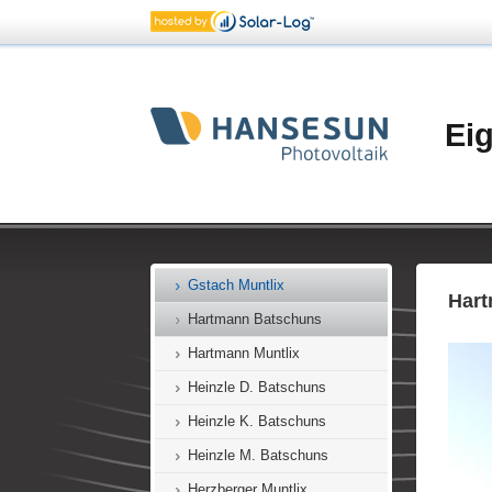
Elsensohn Batschuns
Ertl Muntlix
Fritsch Batschuns
Frödischsaal Zwischenwasser
Ei
Furxer B. Batschuns
Furxer R. Batschuns
Geringer Dafins
Giglmaier Batschuns
Gstach Muntlix
Har
Hartmann Batschuns
Hartmann Muntlix
Heinzle D. Batschuns
Heinzle K. Batschuns
Heinzle M. Batschuns
Herzberger Muntlix