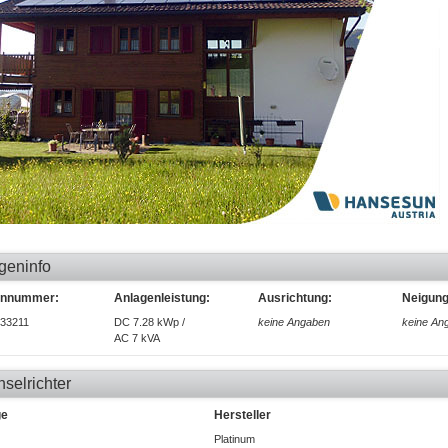
geninfo
ennummer:
Anlagenleistung:
Ausrichtung:
Neigung
33211
DC 7.28 kWp /
keine Angaben
keine An
AC 7 kVA
selrichter
ge
Hersteller
Platinum