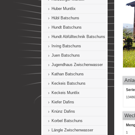
Huber Muntlix
Hübl Batschuns
Hundt Batschuns
Hundt Abfülltechnik Batschuns
Irving Batschuns
Juen Batschuns
Jugendhaus Zwischenwasser
Kathan Batschuns
Anla
Keckeis Batschuns
Seri
Keckeis Muntlix
13486
Kiefer Dafins
Knünz Dafins
Wech
Korbel Batschuns
Men
Längle Zwischenwasser
1