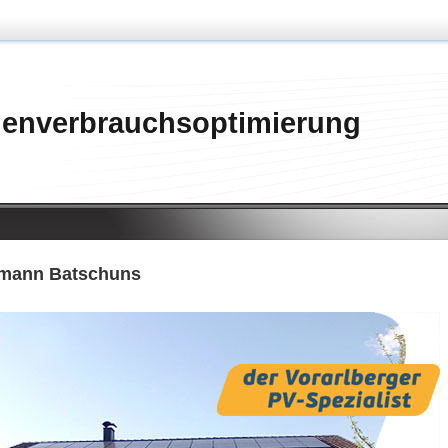
genverbrauchsoptimierung
tmann Batschuns