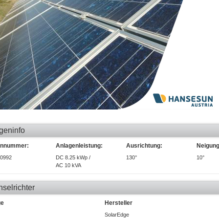
geninfo
ennummer:
Anlagenleistung:
Ausrichtung:
Neigung
0992
DC 8.25 kWp /
130°
10°
AC 10 kVA
selrichter
ge
Hersteller
SolarEdge