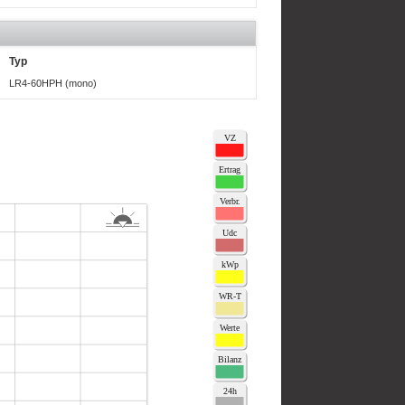
Typ
LR4-60HPH (mono)