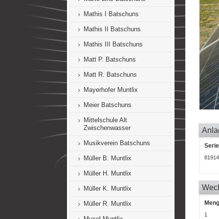
Mathis I Batschuns
Mathis II Batschuns
Mathis III Batschuns
Matt P. Batschuns
Matt R. Batschuns
Mayerhofer Muntlix
Meier Batschuns
Mittelschule Alt
Zwischenwasser
Anla
Musikverein Batschuns
Seri
Müller B. Muntlix
81914
Müller H. Muntlix
Wech
Müller K. Muntlix
Men
Müller R. Muntlix
1
Muxel Muntlix