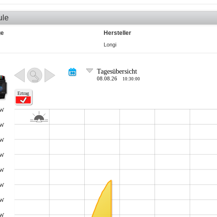
ule
ge
Hersteller
Longi