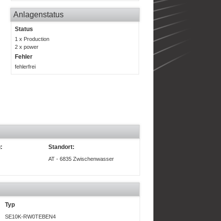
Anlagenstatus
Status
1 x Production
2 x power
Fehler
fehlerfrei
:
Standort:
AT - 6835 Zwischenwasser
Typ
SE10K-RW0TEBEN4