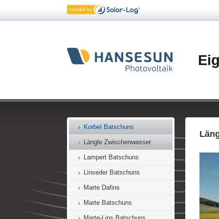
Irving Batschuns
Juen Batschuns
Jugendhaus Zwischenwasser
Kathan Batschuns
Ei
Keckeis Batschuns
Keckeis Muntlix
Kiefer Dafins
Knünz Dafins
Korbel Batschuns
Läng
Längle Zwischenwasser
Lampert Batschuns
Linseder Batschuns
Marte Dafins
Marte Batschuns
Marte-Lins Batschuns