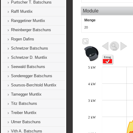
Purtscher T. Batschuns
Module
Raffl Muntlix
Menge
Ranggetiner Muntlix
20
Rheinberger Batschuns
Rogen Dafins
Schnetzer Batschuns
Schnetzer D. Muntlix
Seewald Batschuns
Sonderegger Batschuns
Soursos-Berchtold Muntlix
Tamegger Muntlix
Titz Batschuns
Treiber Muntlix
Ulmer Batschuns
Vith A. Batschuns