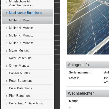
Mittelschule Alt
Zwischenwasser
Musikverein Batschuns
Müller B. Muntlix
Müller H. Muntlix
Müller K. Muntlix
Müller R. Muntlix
Muxel Muntlix
Nord Batschuns
Anlageninfo
Ortner Muntlix
Seriennummer:
Anl
Panser Muntlix
6500793
DC 
Peter Batschuns
AC 
Pizzi Batschuns
Wechselrichter
Pleh Batschuns
Menge
Purtscher R. Batschuns
1