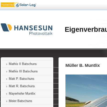
Korbel Batschuns
Längle Zwischenwasser
Lampert Batschuns
Linseder Batschuns
Eigenverbra
Marte Dafins
Marte Batschuns
Marte-Lins Batschuns
Mathis I Batschuns
Mathis II Batschuns
Müller B. Muntlix
Mathis III Batschuns
Matt P. Batschuns
Matt R. Batschuns
Mayerhofer Muntlix
Meier Batschuns