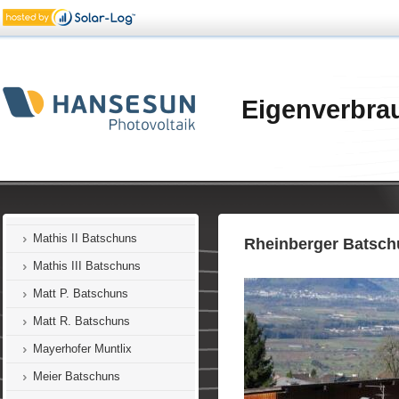
Korbel Batschuns
Längle Zwischenwasser
Lampert Batschuns
Linseder Batschuns
Eigenverbra
Marte Dafins
Marte Batschuns
Marte-Lins Batschuns
Mathis I Batschuns
Mathis II Batschuns
Rheinberger Batsch
Mathis III Batschuns
Matt P. Batschuns
Matt R. Batschuns
Mayerhofer Muntlix
Meier Batschuns