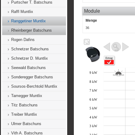
Purtscher T. Batschuns
Module
Raffl Muntlix
Menge
Ranggetiner Muntlix
36
Rheinberger Batschuns
Rogen Dafins
Schnetzer Batschuns
Schnetzer D. Muntlix
Seewald Batschuns
Sonderegger Batschuns
Soursos-Berchtold Muntlix
Tamegger Muntlix
Titz Batschuns
Treiber Muntlix
Ulmer Batschuns
Vith A. Batschuns