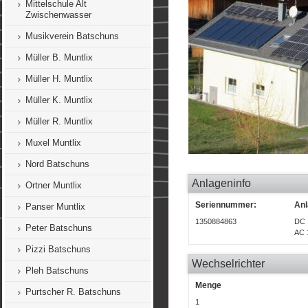
Mittelschule Alt
Zwischenwasser
Musikverein Batschuns
Müller B. Muntlix
Müller H. Muntlix
Müller K. Muntlix
Müller R. Muntlix
Muxel Muntlix
Nord Batschuns
Anlageninfo
Ortner Muntlix
Seriennummer:
Anl
Panser Muntlix
1350884863
DC 
Peter Batschuns
AC 
Pizzi Batschuns
Wechselrichter
Pleh Batschuns
Menge
Purtscher R. Batschuns
1