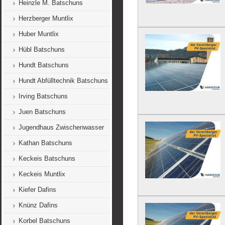
Heinzle M. Batschuns
Herzberger Muntlix
Huber Muntlix
Hübl Batschuns
Hundt Batschuns
Hundt Abfülltechnik Batschuns
Irving Batschuns
Juen Batschuns
Jugendhaus Zwischenwasser
Kathan Batschuns
Keckeis Batschuns
Keckeis Muntlix
Kiefer Dafins
Knünz Dafins
Korbel Batschuns