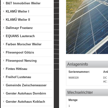
B&T Immobilien Weiler
KLAMÜ Weiler I
KLAMÜ Weiler II
Dallmayr Frastanz
EQUANS Lauterach
Farben Morscher Weiler
Fliesenpool Götzis
Fliesenpool Nenzing
Anlageninfo
Fintes Hittisau
Seriennummer:
Anl
Freihof Lustenau
9688328
DC 
AC 
Gemeinde Zwischenwasser
Wechselrichter
Gerster Autohaus Dornbirn
Menge
Gerster Autohaus Koblach
1